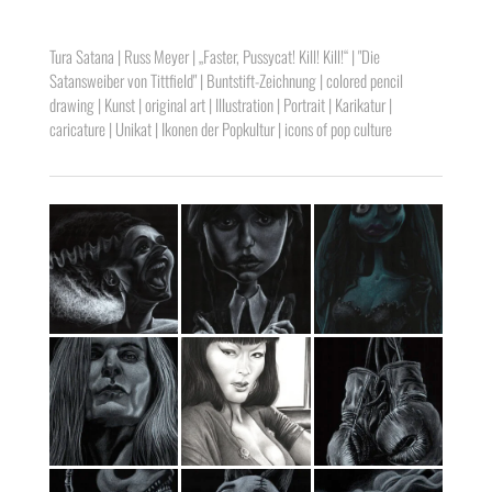
Tura Satana | Russ Meyer | „Faster, Pussycat! Kill! Kill!“ | "Die
Satansweiber von Tittfield" | Buntstift-Zeichnung | colored pencil
drawing | Kunst | original art | Illustration | Portrait | Karikatur |
caricature | Unikat | Ikonen der Popkultur | icons of pop culture