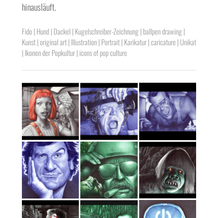
hinausläuft.
Fido | Hund | Dackel | Kugelschreiber-Zeichnung | ballpen drawing |
Kunst | original art | Illustration | Portrait | Karikatur | caricature | Unikat
| Ikonen der Popkultur | icons of pop culture