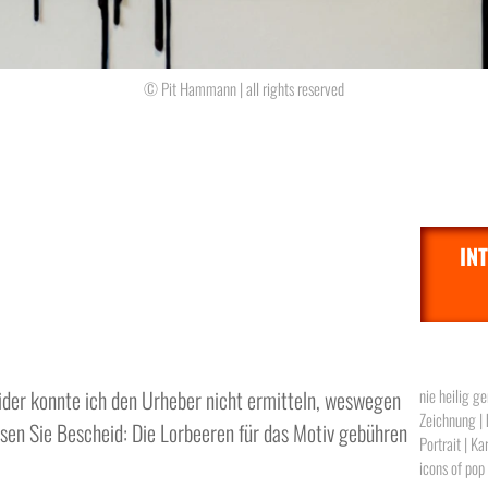
© Pit Hammann | all rights reserved
IN
ider konnte ich den Urheber nicht ermitteln, weswegen
nie heilig g
Zeichnung | b
ssen Sie Bescheid: Die Lorbeeren für das Motiv gebühren
Portrait | Ka
icons of pop