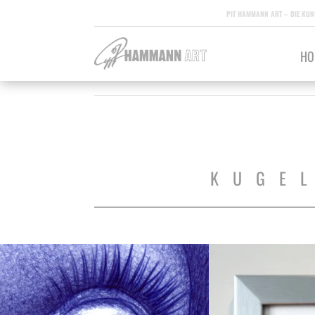
PIT HAMMANN ART – DIE KUN
HO
KUGE