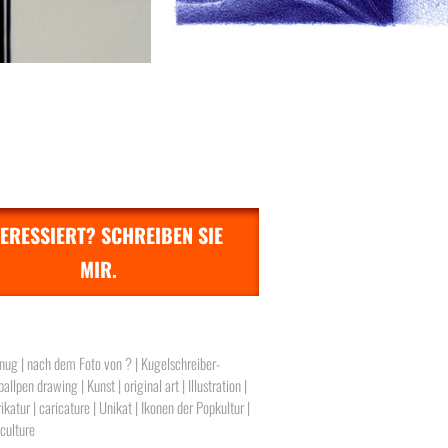
TERESSIERT? SCHREIBEN SIE
MIR.
enug | nach dem Foto von ? | Kugelschreiber-
allpen drawing | Kunst | original art | Illustration |
rikatur | caricature | Unikat | Ikonen der Popkultur |
 culture