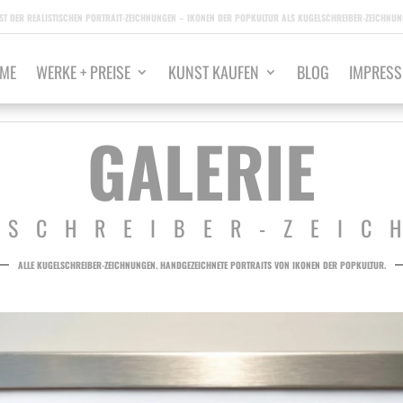
ST DER REALISTISCHEN PORTRAIT-ZEICHNUNGEN – IKONEN DER POPKULTUR ALS KUGELSCHREIBER-ZEICHNUNG
ME
WERKE + PREISE
KUNST KAUFEN
BLOG
IMPRES
GALERIE
LSCHREIBER-ZEIC
ALLE KUGELSCHREIBER-ZEICHNUNGEN. HANDGEZEICHNETE PORTRAITS VON IKONEN DER POPKULTUR.