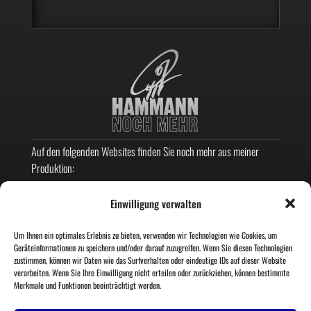
Auf den folgenden Websites finden Sie noch mehr aus meiner
Produktion:
KARIKATUREN
Einwilligung verwalten
GRAFIKDESIGN
LETTERING
Um Ihnen ein optimales Erlebnis zu bieten, verwenden wir Technologien wie Cookies, um
Geräteinformationen zu speichern und/oder darauf zuzugreifen. Wenn Sie diesen Technologien
AMBIGRAMME
zustimmen, können wir Daten wie das Surfverhalten oder eindeutige IDs auf dieser Website
verarbeiten. Wenn Sie Ihre Einwilligung nicht erteilen oder zurückziehen, können bestimmte
MEIN SCI-FI-FANTASY-ROMAN
Merkmale und Funktionen beeinträchtigt werden.
Wenn Sie mir folgen möchten?