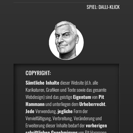
SPIEL: DALLI-KLICK
COPYRIGHT:
Sämtliche Inhalte
dieser Website (d.h. alle
Karikaturen, Grafiken und Texte sowie das gesamte
Webdesign) sind das geistige
Eigentum
von
Pit
Hammann
und unterliegen dem
Urheberrecht
.
Jede
Verwendung,
jegliche
Form der
Vervielfältigung, Verbreitung, Veränderung und
Erweiterung dieser Inhalte bedarf der
vorherigen
schriftlichen Genehmigung
von Pit Hammann.