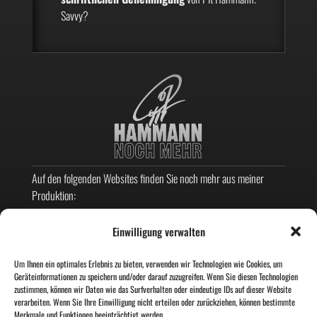
Savvy?
Auf den folgenden Websites finden Sie noch mehr aus meiner
Produktion:
KARIKATUREN
Einwilligung verwalten
GRAFIKDESIGN
LETTERING
Um Ihnen ein optimales Erlebnis zu bieten, verwenden wir Technologien wie Cookies, um
Geräteinformationen zu speichern und/oder darauf zuzugreifen. Wenn Sie diesen Technologien
AMBIGRAMME
zustimmen, können wir Daten wie das Surfverhalten oder eindeutige IDs auf dieser Website
verarbeiten. Wenn Sie Ihre Einwilligung nicht erteilen oder zurückziehen, können bestimmte
MEIN SCI-FI-FANTASY-ROMAN
Merkmale und Funktionen beeinträchtigt werden.