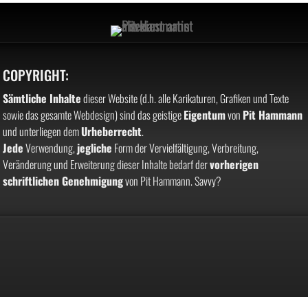
COPYRIGHT:
Sämtliche Inhalte
dieser Website (d.h. alle Karikaturen, Grafiken und Texte
sowie das gesamte Webdesign) sind das geistige
Eigentum
von
Pit Hammann
und unterliegen dem
Urheberrecht
.
Jede
Verwendung,
jegliche
Form der Vervielfältigung, Verbreitung,
Veränderung und Erweiterung dieser Inhalte bedarf der
vorherigen
schriftlichen Genehmigung
von Pit Hammann. Savvy?