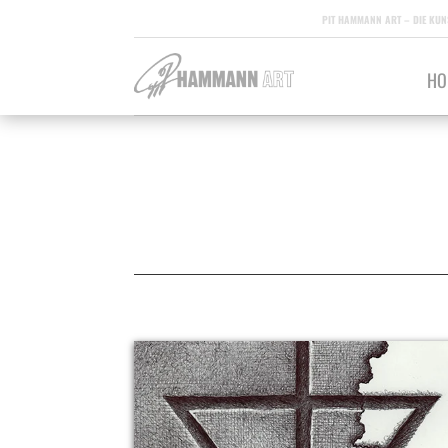
PIT HAMMANN ART – DIE KUN
HO