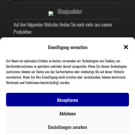
Auf den folgenden Websites finden Sie noch mehr aus meiner
Produktion:
KARIKATUREN
Einwilligung verwalten
GRAFIKDESIGN
LETTERING
Um Ihnen ein optimales Erlebnis zu bieten, verwenden wir Technologien wie Cookies, um
Geräteinformationen zu speichern und/oder darauf zuzugreifen. Wenn Sie diesen Technologien
AMBIGRAMME
zustimmen, können wir Daten wie das Surfverhalten oder eindeutige IDs auf dieser Website
verarbeiten. Wenn Sie Ihre Einwilligung nicht erteilen oder zurückziehen, können bestimmte
MEIN SCI-FI-FANTASY-ROMAN
Merkmale und Funktionen beeinträchtigt werden.
Wenn Sie mir folgen möchten?
Akzeptieren
Ablehnen
Einstellungen ansehen
© PIT HAMMANN