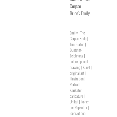
Corpse
Bride": Emily.
Emiliy | The
Corpse Bride |
Tim Burton |
Buntstift-
Zeichnung |
colored pencil
drawing | Kunst |
original art |
Illustration |
Portrait |
Karikatur |
caricature |
Unikat | Ikonen
der Popkultur |
icons of pop