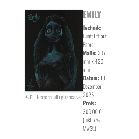
EMILY
Technik:
Buntstift auf
Papier
Maße:
297
mm x 420
mm
Datum:
13.
Dezember
2025
© Pit Hammann | all rights reserved
Preis:
300,00 €
(inkl. 7%
MwSt.)