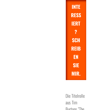
INTE
RESS
IERT
?
SCH
REIB
EN
SIE
MIR.
Die Titelrolle
aus Tim
Burtons "The