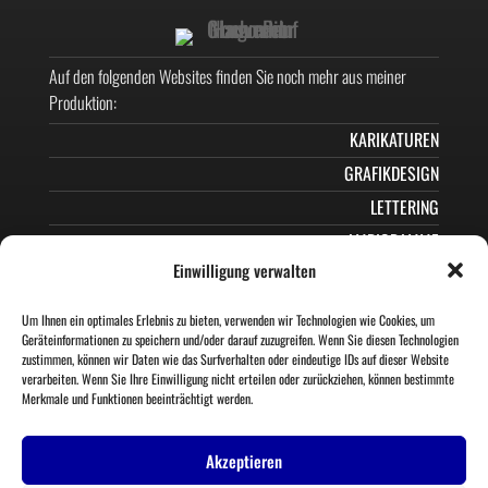
Auf den folgenden Websites finden Sie noch mehr aus meiner
Produktion:
KARIKATUREN
GRAFIKDESIGN
LETTERING
AMBIGRAMME
Einwilligung verwalten
MEIN SCI-FI-FANTASY-ROMAN
Wenn Sie mir folgen möchten?
Um Ihnen ein optimales Erlebnis zu bieten, verwenden wir Technologien wie Cookies, um
Geräteinformationen zu speichern und/oder darauf zuzugreifen. Wenn Sie diesen Technologien
zustimmen, können wir Daten wie das Surfverhalten oder eindeutige IDs auf dieser Website
verarbeiten. Wenn Sie Ihre Einwilligung nicht erteilen oder zurückziehen, können bestimmte
Merkmale und Funktionen beeinträchtigt werden.
Akzeptieren
© PIT HAMMANN