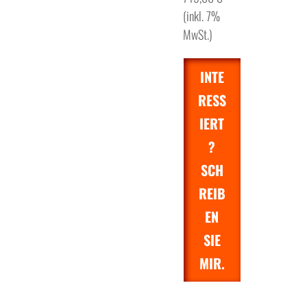
(inkl. 7%
MwSt.)
INTE
RESS
IERT
?
SCH
REIB
EN
SIE
MIR.