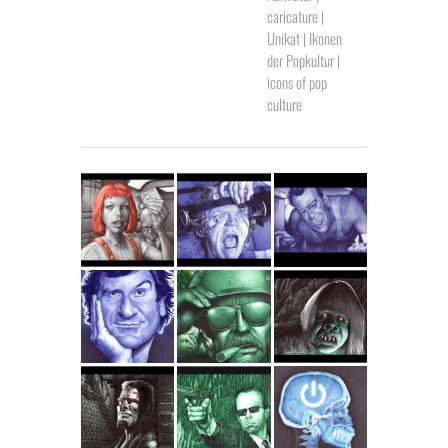
caricature |
Unikat | Ikonen
der Popkultur |
icons of pop
culture