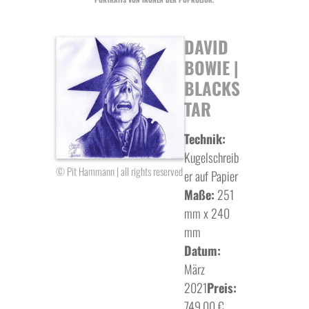
DAVID
BOWIE |
BLACKS
TAR
Technik:
Kugelschreib
© Pit Hammann | all rights reserved
er auf Papier
Maße:
251
mm x 240
mm
Datum:
März
2021
Preis:
749,00 €