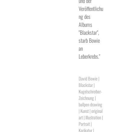
und der
Veröffentlichu
ng des
Albums
"Blackstar",
starb Bowie
an
Leberkrebs."
David Bowie |
Blackstar |
Kugelschreiber-
Zeichnung |
ballpen drawing
| Kunst | original
art | Illustration |
Portrait |
Karikatur |