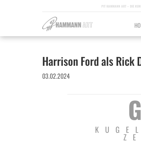
PIT HAMMANN ART – DIE KUN
HO
Harrison Ford als Rick 
03.02.2024
G
KUGE
Z