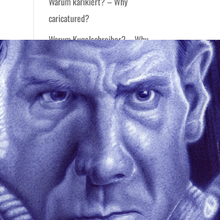
Warum karikiert? – Why
caricatured?
Warum Kugelschreiber? – Why
Ballpoint Pen?
Warum Buntstift? – Why
Coloured Pencil?
Ihre Wahl – Your Choice
Ruhm – Fame
Eine Verabredung – A Date
Künstler vs. Künstliche
Intelligenz – Artist vs. Artificial
Intelligence