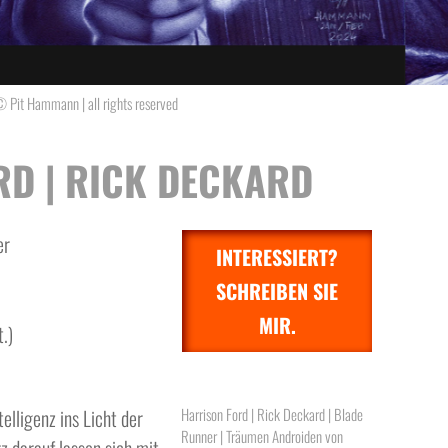
 Pit Hammann | all rights reserved
RD | RICK DECKARD
er
INTERESSIERT?
SCHREIBEN SIE
MIR.
.)
telligenz ins Licht der
Harrison Ford | Rick Deckard | Blade
Runner | Träumen Androiden von