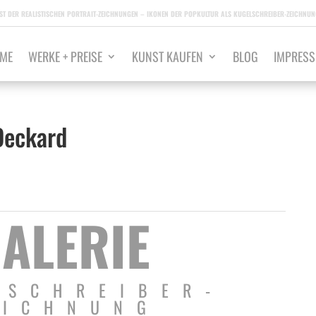
ST DER REALISTISCHEN PORTRAIT-ZEICHNUNGEN – IKONEN DER POPKULTUR ALS KUGELSCHREIBER-ZEICHNUNG
ME
WERKE + PREISE
KUNST KAUFEN
BLOG
IMPRES
Deckard
ALERIE
LSCHREIBER-
EICHNUNG