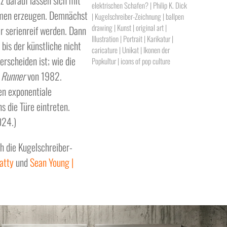
rz darauf lassen sich mit
elektrischen Schafen? | Philip K. Dick
immen erzeugen. Demnächst
| Kugelschreiber-Zeichnung | ballpen
drawing | Kunst | original art |
r serienreif werden. Dann
Illustration | Portrait | Karikatur |
bis der künstliche nicht
caricature | Unikat | Ikonen der
rscheiden ist; wie die
Popkultur | icons of pop culture
 Runner
von 1982.
en exponentiale
s die Türe eintreten.
024.)
h die Kugelschreiber-
atty
und
Sean Young |