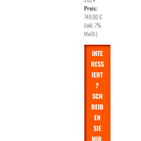
Preis:
749,00 €
(inkl. 7%
MwSt.)
INTE
RESS
IERT
?
SCH
REIB
EN
SIE
MIR.