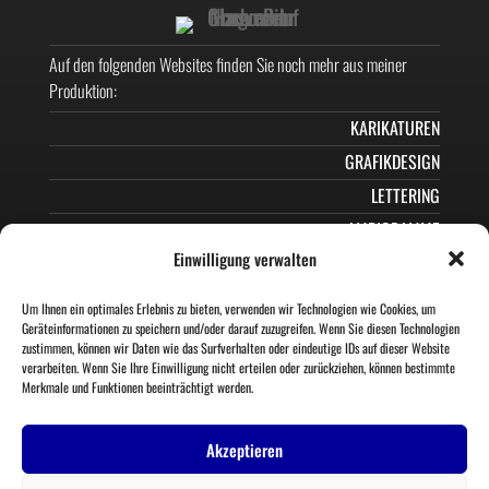
Auf den folgenden Websites finden Sie noch mehr aus meiner
Produktion:
KARIKATUREN
GRAFIKDESIGN
LETTERING
AMBIGRAMME
Einwilligung verwalten
MEIN SCI-FI-FANTASY-ROMAN
Wenn Sie mir folgen möchten?
Um Ihnen ein optimales Erlebnis zu bieten, verwenden wir Technologien wie Cookies, um
Geräteinformationen zu speichern und/oder darauf zuzugreifen. Wenn Sie diesen Technologien
zustimmen, können wir Daten wie das Surfverhalten oder eindeutige IDs auf dieser Website
verarbeiten. Wenn Sie Ihre Einwilligung nicht erteilen oder zurückziehen, können bestimmte
Merkmale und Funktionen beeinträchtigt werden.
Akzeptieren
© PIT HAMMANN