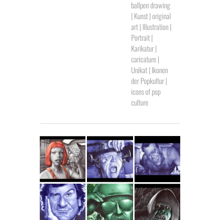
ballpen drawing
| Kunst | original
art | Illustration |
Portrait |
Karikatur |
caricature |
Unikat | Ikonen
der Popkultur |
icons of pop
culture