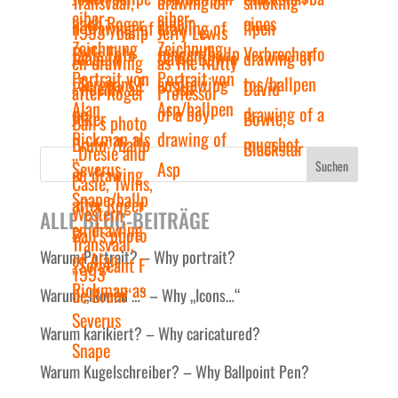
Suchen
ALLE BLOG-BEITRÄGE
Warum Portrait? – Why portrait?
Warum „Ikonen …“ – Why „Icons…“
Warum karikiert? – Why caricatured?
Warum Kugelschreiber? – Why Ballpoint Pen?