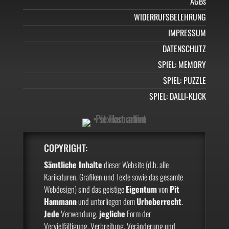
AGBs
WIDERRUFSBELEHRUNG
IMPRESSUM
DATENSCHUTZ
SPIEL: MEMORY
SPIEL: PUZZLE
SPIEL: DALLI-KLICK
COPYRIGHT:
Sämtliche Inhalte
dieser Website (d.h. alle
Karikaturen, Grafiken und Texte sowie das gesamte
Webdesign) sind das geistige
Eigentum
von
Pit
Hammann
und unterliegen dem
Urheberrecht
.
Jede
Verwendung,
jegliche
Form der
Vervielfältigung, Verbreitung, Veränderung und