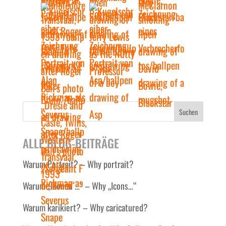
Suchen
ALLE BLOG-BEITRÄGE
Warum Portrait? – Why portrait?
Warum „Ikonen …“ – Why „Icons…“
Warum karikiert? – Why caricatured?