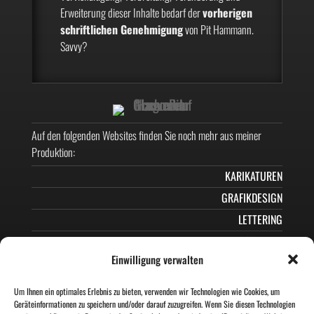
Erweiterung dieser Inhalte bedarf der
vorherigen
schriftlichen Genehmigung
von Pit Hammann.
Savvy?
Auf den folgenden Websites finden Sie noch mehr aus meiner
Produktion:
KARIKATUREN
GRAFIKDESIGN
LETTERING
AMBIGRAMME
Einwilligung verwalten
MEIN SCI-FI-FANTASY-ROMAN
Wenn Sie mir folgen möchten?
Um Ihnen ein optimales Erlebnis zu bieten, verwenden wir Technologien wie Cookies, um
Geräteinformationen zu speichern und/oder darauf zuzugreifen. Wenn Sie diesen Technologien